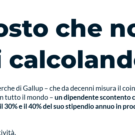
costo che n
i calcolan
erche di Gallup – che da decenni misura il co
in tutto il mondo –
un dipendente scontento 
 il 30% e il 40% del suo stipendio annuo in pro
ività.