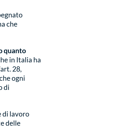
mpegnato
ma che
o quanto
che in Italia ha
art. 28,
 che ogni
o di
 di lavoro
e delle