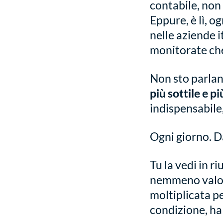
contabile, non 
Eppure, è lì, o
nelle aziende i
monitorate che
Non sto parlan
più sottile e p
indispensabile,
Ogni giorno. D
Tu la vedi in r
nemmeno valore
moltiplicata pe
condizione, ha