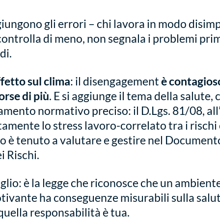
giungono gli errori – chi lavora in modo disi
 controlla di meno, non segnala i problemi pri
di.
ffetto sul clima
: il disengagement
è contagios
orse di più
. E si aggiunge il tema della salute, 
ento normativo preciso: il D.Lgs. 81/08, all’
tamente lo stress lavoro-correlato tra i rischi
ro è tenuto a valutare e gestire nel Document
i Rischi.
glio: è la legge che riconosce che un ambiente
tivante ha conseguenze misurabili sulla salut
uella responsabilità è tua.