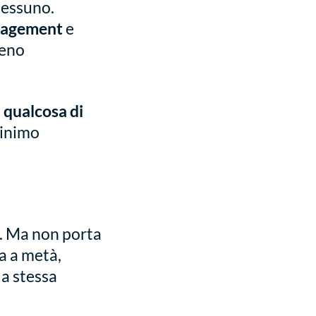
 nessuno.
gagement
e
meno
i
qualcosa di
minimo
i. Ma non porta
a a metà,
la stessa