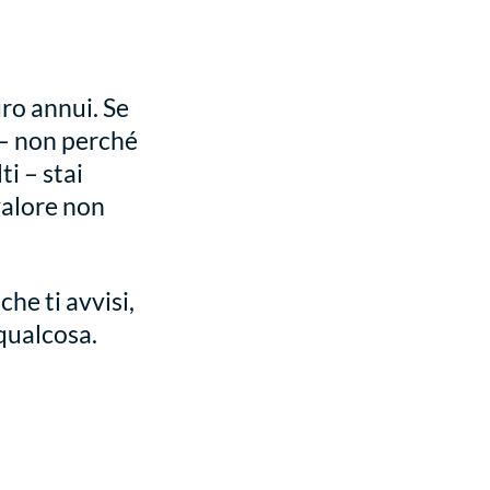
ro annui. Se
 – non perché
i – stai
valore non
he ti avvisi,
qualcosa.