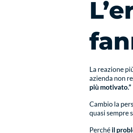
L’e
fan
La reazione pi
azienda non r
più motivato.”
Cambio la pers
quasi sempre s
Perché
il prob