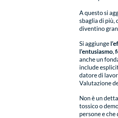
A questo si ag
sbaglia di più,
diventino gran
Si aggiunge
l’e
l’entusiasmo
,
f
anche un fondam
include esplici
datore di lavo
Valutazione de
Non è un detta
tossico o demo
persone e che q