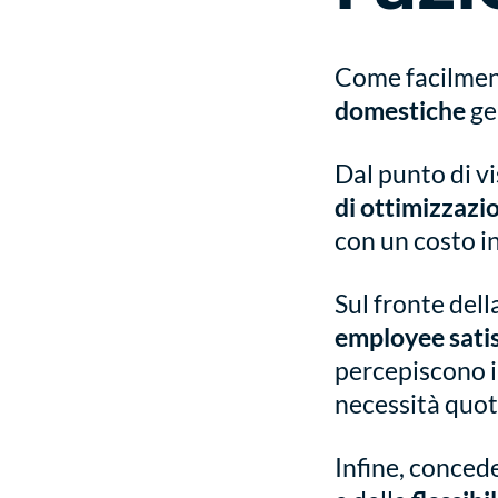
Come facilment
domestiche
ge
Dal punto di v
di ottimizzazio
con un costo i
Sul fronte dell
employee sati
percepiscono i
necessità quot
Infine, conced