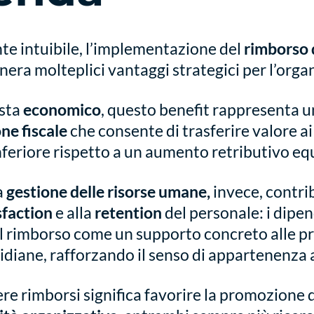
e intuibile, l’implementazione del
rimborso 
nera molteplici vantaggi strategici per l’orga
ista
economico
, questo benefit rappresenta 
ne fiscale
che consente di trasferire valore a
nferiore rispetto a un aumento retributivo eq
a
gestione delle risorse umane,
invece, contrib
sfaction
e alla
retention
del personale: i dipend
l rimborso come un supporto concreto alle p
idiane, rafforzando il senso di appartenenza a
ere rimborsi significa favorire la promozione 