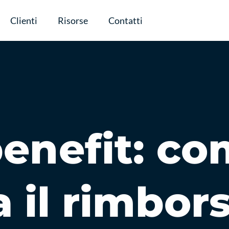
Clienti
Risorse
Contatti
benefit: c
 il rimbors