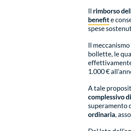
Il
rimborso del
benefit
e conse
spese sostenut
Il meccanismo è
bollette, le qu
effettivamente 
1.000 € all’anno
A tale proposi
complessivo di 
superamento c
ordinaria
, ass