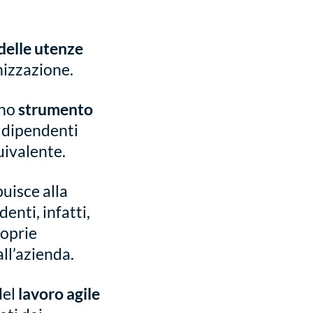
delle utenze
nizzazione.
uno
strumento
i dipendenti
uivalente.
uisce alla
enti, infatti,
roprie
ll’azienda.
del
lavoro agile