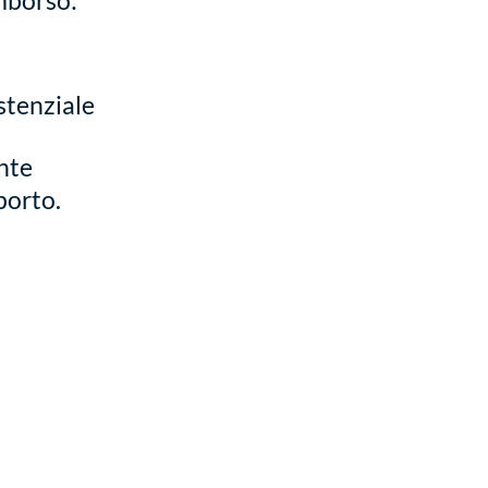
imborso:
stenziale
ente
porto.