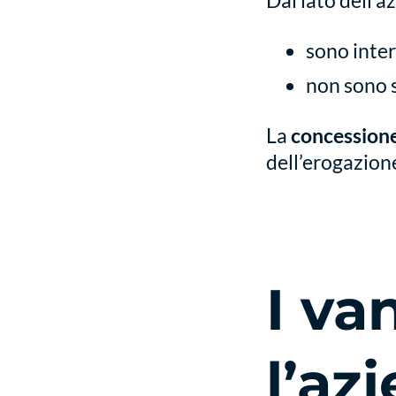
Dal lato dell’a
sono inte
non sono s
La
concessione
dell’erogazion
I va
l’az