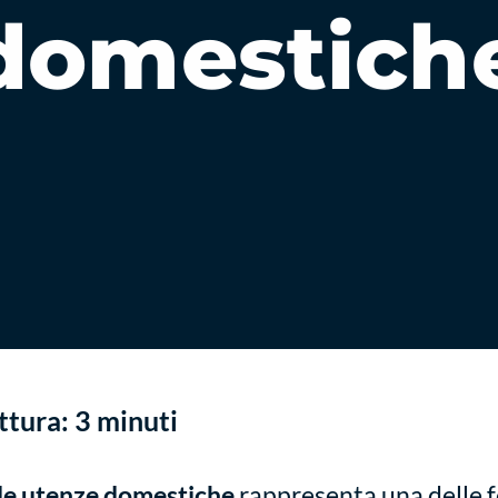
domestich
ttura:
3
minuti
le utenze domestiche
rappresenta una delle 