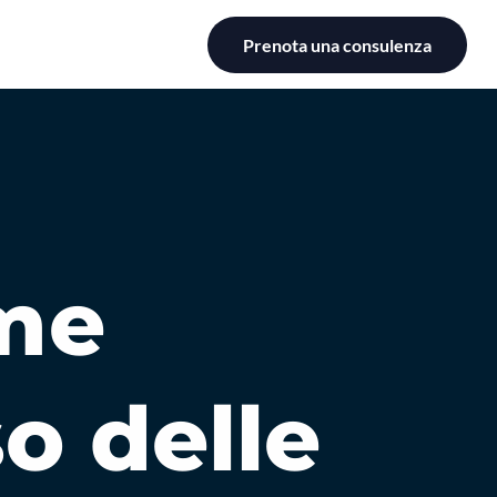
Prenota una consulenza
ome
o delle