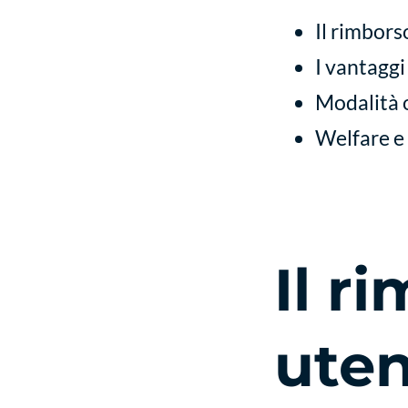
Il rimbor
I vantaggi
Modalità 
Welfare e 
Il r
ute