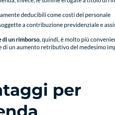
zienda, invece, le somme erogate a titolo di r
ramente deducibili come costi del personale
oggette a contribuzione previdenziale e assi
 di un rimborso
, quindi, è molto più conveni
e di un aumento retributivo del medesimo im
ntaggi per
ienda