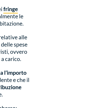
ei
fringe
almente le
bitazione.
elative alle
 delle spese
isti, ovvero
 a carico.
da l’importo
ente e che il
ribuzione
e.