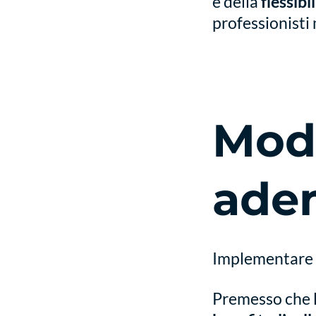
e della
flessibi
professionisti 
Moda
ade
Implementare i
Premesso che l